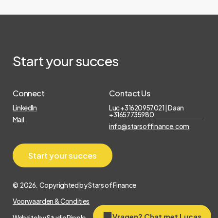
Start
your
succes
Connect
Contact Us
LinkedIn
Luc +31620957021 | Daan
+31657735980
Mail
info@starsoffinance.com
S
t
a
r
t
y
o
u
r
s
u
c
c
e
s
©
2026
. Copyrighted by Stars of Finance
Voorwaarden & Condities
Vragen? Chat met Lucas
Website by
StudioRipple