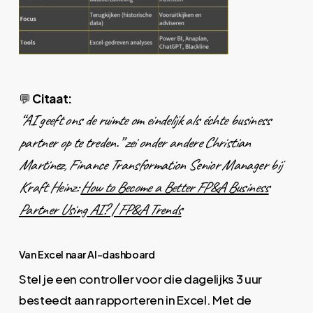
💬
Citaat:
“AI geeft ons de ruimte om eindelijk als échte business
partner op te treden.” zei onder andere Christian
Martinez, Finance Transformation Senior Manager bij
Kraft Heinz:
How to Become a Better FP&A Business
Partner Using AI? | FP&A
Trends
Van Excel naar AI-dashboard
Stel je een controller voor die dagelijks 3 uur
besteedt aan rapporteren in Excel. Met de