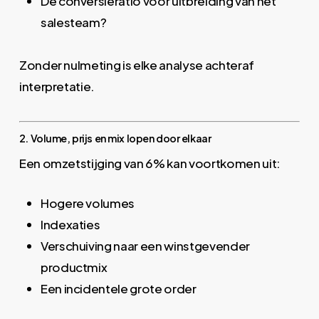
De conversieratio vóór uitbreiding van het
salesteam?
Zonder nulmeting is elke analyse achteraf
interpretatie.
2. Volume, prijs en mix lopen door elkaar
Een omzetstijging van 6% kan voortkomen uit:
Hogere volumes
Indexaties
Verschuiving naar een winstgevender
productmix
Een incidentele grote order