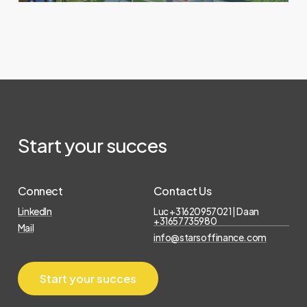
Start
your
succes
Connect
Contact Us
LinkedIn
Luc +31620957021 | Daan
+31657735980
Mail
info@starsoffinance.com
S
t
a
r
t
y
o
u
r
s
u
c
c
e
s