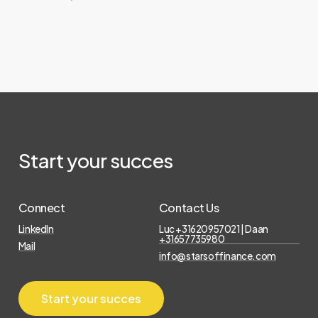
Start
your
succes
Connect
Contact Us
LinkedIn
Luc +31620957021 | Daan
+31657735980
Mail
info@starsoffinance.com
S
t
a
r
t
y
o
u
r
s
u
c
c
e
s