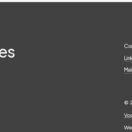
es
Co
Lin
Mai
©
Vo
We