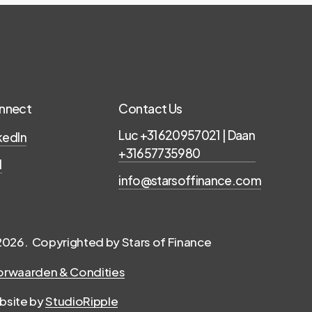
nnect
Contact Us
Luc +31620957021 | Daan
kedIn
+31657735980
l
info@starsoffinance.com
2026
. Copyrighted by Stars of Finance
orwaarden & Condities
bsite by
StudioRipple