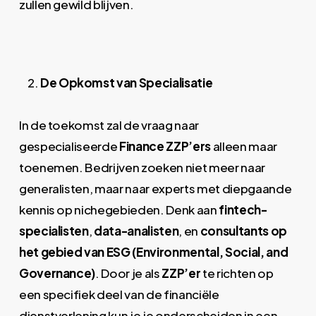
zullen gewild blijven.
De Opkomst van Specialisatie
In de toekomst zal de vraag naar
gespecialiseerde
Finance ZZP’ers
alleen maar
toenemen. Bedrijven zoeken niet meer naar
generalisten, maar naar experts met diepgaande
kennis op nichegebieden. Denk aan
fintech-
specialisten
,
data-analisten
, en
consultants op
het gebied van ESG (Environmental, Social, and
Governance)
. Door je als
ZZP’er
te richten op
een specifiek deel van de financiële
dienstverlening kun je je onderscheiden in een