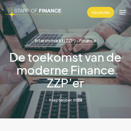
Skip
Men
to
Vacatures
main
content
Interim markt (ZZP) - Finance
De toekomst van de
moderne Finance
ZZP’er
9 september, 2024