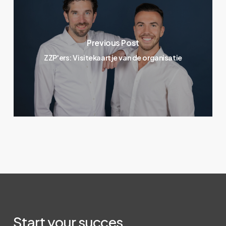
Previous Post
ZZP'ers: Visitekaartje van de organisatie
Start
your
succes